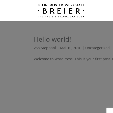
Hello world!
von
Stephanl
|
Mai 10, 2016
|
Uncategorized
Welcome to WordPress. This is your first post. Ed