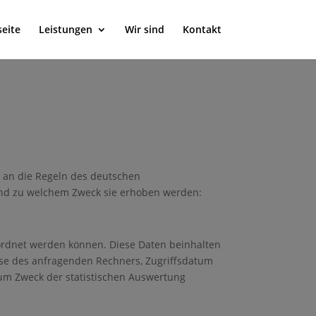
seite
Leistungen
Wir sind
Kontakt
kt an die Regeln des deutschen
und zu welchem Zweck sie erhoben werden:
eordnet werden können. Diese Daten beinhalten
esse des anfragenden Rechners, Zugriffsdatum
zum Zweck der statistischen Auswertung