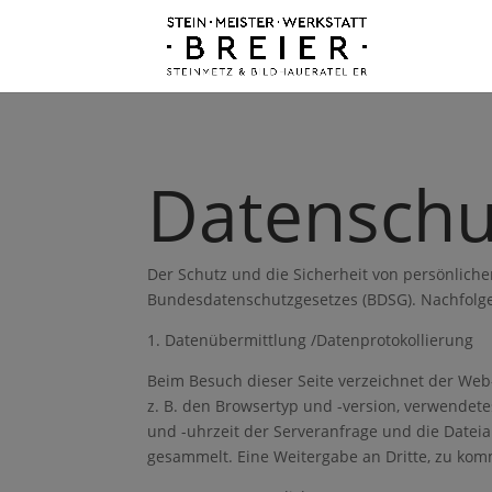
Datenschu
Der Schutz und die Sicherheit von persönlichen
Bundesdatenschutzgesetzes (BDSG). Nachfolge
1. Datenübermittlung /Datenprotokollierung
Beim Besuch dieser Seite verzeichnet der Web
z. B. den Browsertyp und -version, verwendete
und -uhrzeit der Serveranfrage und die Datei
gesammelt. Eine Weitergabe an Dritte, zu komm