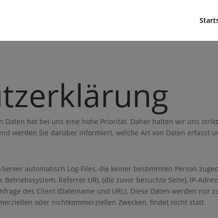
Start
tzerklärung
 Daten hat bei uns eine hohe Priorität. Daher halten wir uns stri
nd werden Sie darüber informiert, welche Art von Daten erfasst 
-Server automatisch Log-Files, die keiner bestimmten Person zug
s Betriebssystem, Referrer URL (die zuvor besuchte Seite), IP-Adr
anfrage des Client (Dateiname und URL). Diese Daten werden nur 
erziellen oder nichtkommerziellen Zwecken, findet nicht statt.