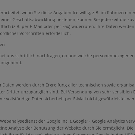
arbeitet, wenn Sie diese Angaben freiwillig, z.B. im Rahmen einer
ner Geschäftsabwicklung bestehen, können Sie jederzeit die zuv
tlich (z.B. per E-Mail oder per Fax) widerrufen. Ihre Daten werden 
rdlicher Vorschriften erforderlich.
ten
ei uns schriftlich nachfragen, ob und welche personenbezogenen 
e umgehend.
en Daten werden durch Ergreifung aller technischen sowie organi
gter Dritter unzugänglich sind. Bei Versendung von sehr sensiblen 
e vollständige Datensicherheit per E-Mail nicht gewährleistet we
Webanalysedienst der Google Inc. („Google“). Google Analytics verwe
ine Analyse der Benutzung der Website durch Sie ermöglicht. Die
lich Ihrer IP-Adresse) wird an einen Server von Google in den USA